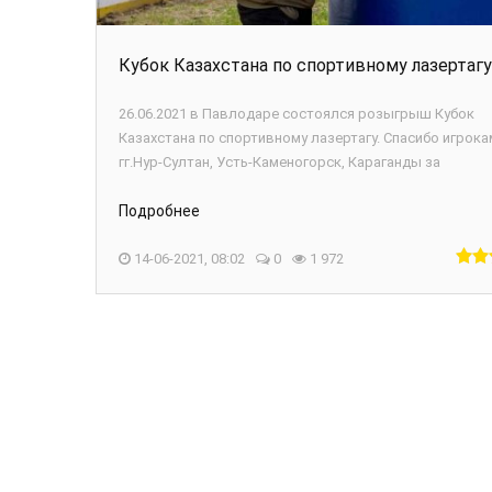
Кубок Казахстана по спортивному лазертагу
26.06.2021 в Павлодаре состоялся розыгрыш Кубок
Казахстана по спортивному лазертагу. Спасибо игрока
гг.Нур-Султан, Усть-Каменогорск, Караганды за
Подробнее
14-06-2021, 08:02
0
1 972