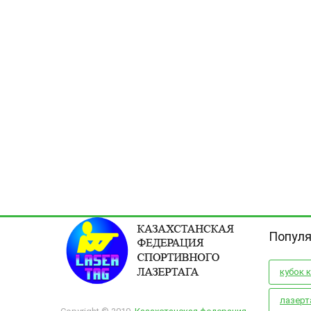
Популя
кубок 
лазерт