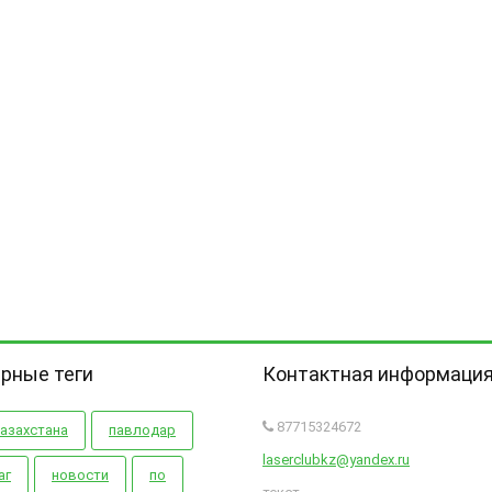
рные теги
Контактная информаци
8
7715324672
казахстана
павлодар
laserclubkz@yandex.ru
аг
новости
по