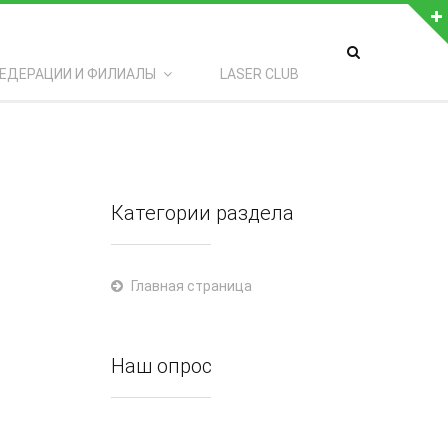
КАК С НАМИ СВЯЗАТЬСЯ
7056074336
ЕДЕРАЦИИ И ФИЛИАЛЫ
LASER CLUB
87715324672
aserclubkz
@
yandex.ru
екст
Категории раздела
Главная страница
Наш опрос